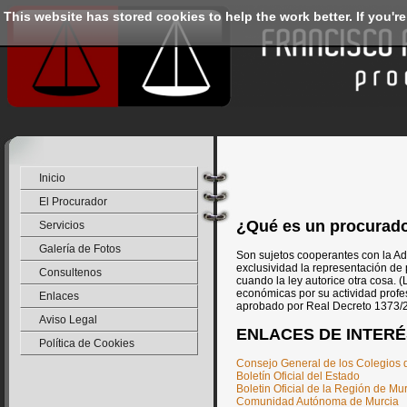
This website has stored cookies to help the work better. If you're
Inicio
El Procurador
¿Qué es un procurad
Servicios
Galería de Fotos
Son sujetos cooperantes con la Adm
exclusividad la representación de 
Consultenos
cuando la ley autorice otra cosa. (
económicas por su actividad profe
Enlaces
aprobado por Real Decreto 1373/
Aviso Legal
ENLACES DE INTERÉ
Política de Cookies
Consejo General de los Colegios
Boletín Oficial del Estado
Boletin Oficial de la Región de Mu
Comunidad Autónoma de Murcia