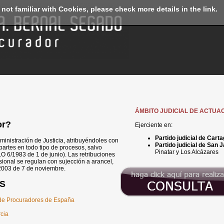
 not familiar with Cookies, please check more details in the link.
ÁMBITO JUDICIAL DE ACTUA
or?
Ejerciente en:
Partido judicial de Cart
inistración de Justicia, atribuyéndoles con
Partido judicial de San J
partes en todo tipo de procesos, salvo
Pinatar y Los Alcázares
LO 6/1983 de 1 de junio). Las retribuciones
sional se regulan con sujección a arancel,
2003 de 7 de noviembre.
S
 de Procuradores de España
rcia